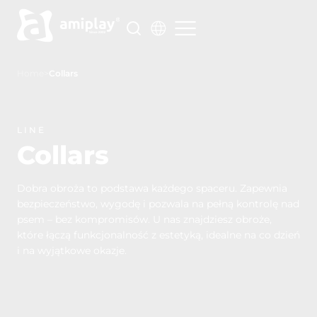
Skip
to
content
Home
>
Collars
LINE
Collars
Dobra obroża to podstawa każdego spaceru. Zapewnia
bezpieczeństwo, wygodę i pozwala na pełną kontrolę nad
psem – bez kompromisów. U nas znajdziesz obroże,
które łączą funkcjonalność z estetyką, idealne na co dzień
i na wyjątkowe okazje.