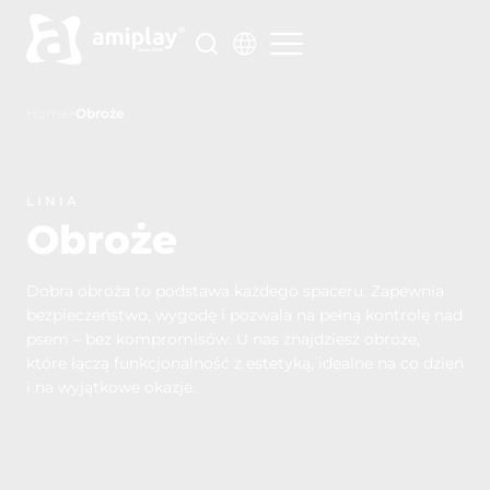
Przejdź
do
treści
Home
>
Obroże
LINIA
Obroże
Dobra obroża to podstawa każdego spaceru. Zapewnia
bezpieczeństwo, wygodę i pozwala na pełną kontrolę nad
psem – bez kompromisów. U nas znajdziesz obroże,
które łączą funkcjonalność z estetyką, idealne na co dzień
i na wyjątkowe okazje.