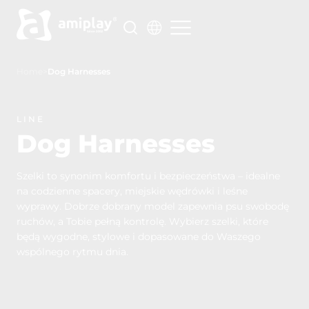
Skip
to
content
Home
>
Dog Harnesses
LINE
Dog Harnesses
Szelki to synonim komfortu i bezpieczeństwa – idealne
na codzienne spacery, miejskie wędrówki i leśne
wyprawy. Dobrze dobrany model zapewnia psu swobodę
ruchów, a Tobie pełną kontrolę. Wybierz szelki, które
będą wygodne, stylowe i dopasowane do Waszego
wspólnego rytmu dnia.