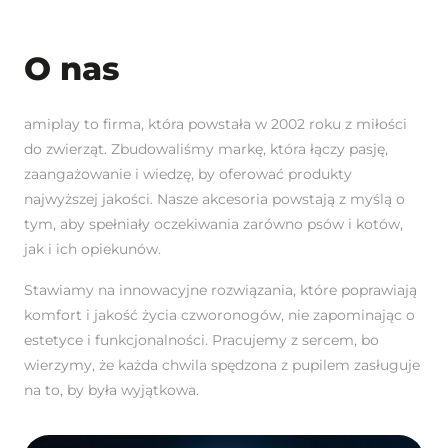
O nas
amiplay to firma, która powstała w 2002 roku z miłości
do zwierząt. Zbudowaliśmy markę, która łączy pasję,
zaangażowanie i wiedzę, by oferować produkty
najwyższej jakości. Nasze akcesoria powstają z myślą o
tym, aby spełniały oczekiwania zarówno psów i kotów,
jak i ich opiekunów.
Stawiamy na innowacyjne rozwiązania, które poprawiają
komfort i jakość życia czworonogów, nie zapominając o
estetyce i funkcjonalności. Pracujemy z sercem, bo
wierzymy, że każda chwila spędzona z pupilem zasługuje
na to, by była wyjątkowa.