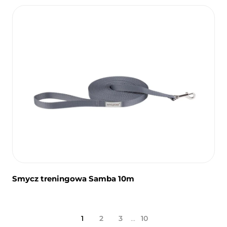
Smycz treningowa Samba 10m
...
1
2
3
10