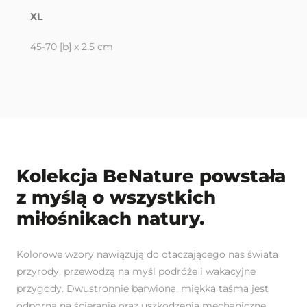
XL
45-70 [b] x 2,5 cm
Kolekcja BeNature powstała
z myślą o wszystkich
miłośnikach natury.
Kolorowe wzory nawiązują do otaczającego nas świata
przyrody, przewodzą na myśl podróże i wakacyjne
przygody. Dwustronnie barwiona, miękka taśma jest
odporna na ścieranie oraz uszkodzenia mechaniczne.