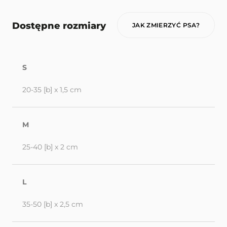
Dostępne rozmiary
JAK ZMIERZYĆ PSA?
S
20-35 [b] x 1,5 cm
M
25-40 [b] x 2 cm
L
35-50 [b] x 2,5 cm