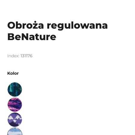
Obroża regulowana
BeNature
131176
Kolor