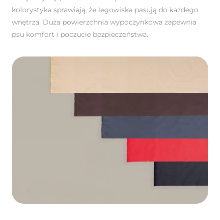
kolorystyka sprawiają, że legowiska pasują do każdego
wnętrza. Duża powierzchnia wypoczynkowa zapewnia
psu komfort i poczucie bezpieczeństwa.