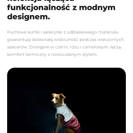
funkcjonalność z modnym
designem.
Puchowe kurtki i pelerynki z odblaskowego materiału
gwarantują doskonałą widoczność podczas wieczornych
spacerów. Dostępne w czerni, różu i camelowym, łączą
komfort termiczny z nowoczesnym stylem.