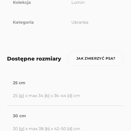
Kolekcja
Lumin
Kategoria
Ubranka
Dostępne rozmiary
JAK ZMIERZYĆ PSA?
25 cm
25 [g] x max 34 [b] x 36–44 [d] cm
30 cm
30 [g] x max 38 [b] x 42–50 [d] cm