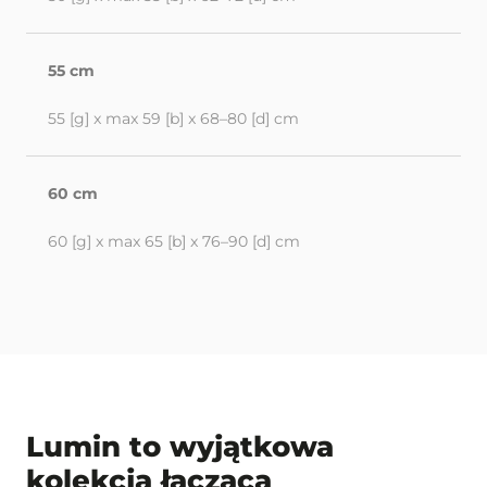
55 cm
55 [g] x max 59 [b] x 68–80 [d] cm
60 cm
60 [g] x max 65 [b] x 76–90 [d] cm
Lumin to wyjątkowa
kolekcja łącząca