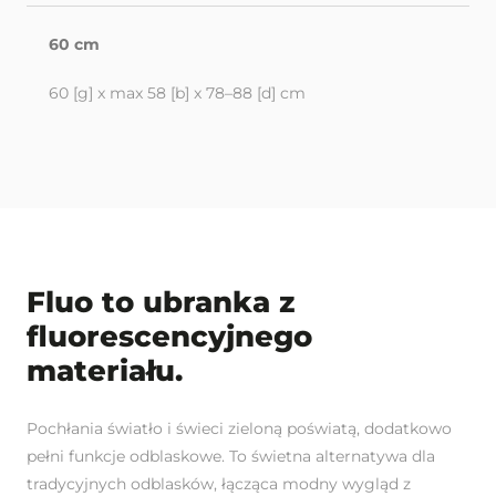
60 cm
60 [g] x max 58 [b] x 78–88 [d] cm
Fluo to ubranka z
fluorescencyjnego
materiału.
Pochłania światło i świeci zieloną poświatą, dodatkowo
pełni funkcje odblaskowe. To świetna alternatywa dla
tradycyjnych odblasków, łącząca modny wygląd z