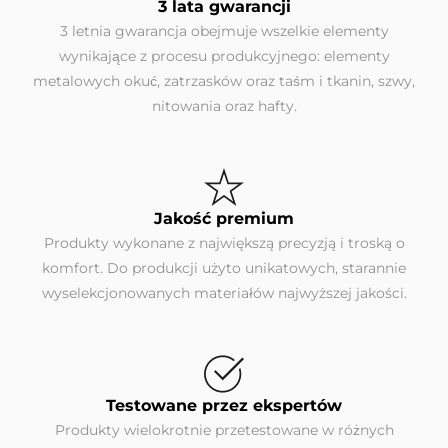
3 lata gwarancji
3 letnia gwarancja obejmuje wszelkie elementy
wynikające z procesu produkcyjnego: elementy
metalowych okuć, zatrzasków oraz taśm i tkanin, szwy,
nitowania oraz hafty.
Jakość premium
Produkty wykonane z największą precyzją i troską o
komfort. Do produkcji użyto unikatowych, starannie
wyselekcjonowanych materiałów najwyższej jakości.
Testowane przez ekspertów
Produkty wielokrotnie przetestowane w różnych