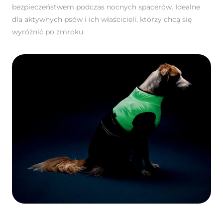
bezpieczeństwem podczas nocnych spacerów. Idealne
dla aktywnych psów i ich właścicieli, którzy chcą się
wyróżnić po zmroku.