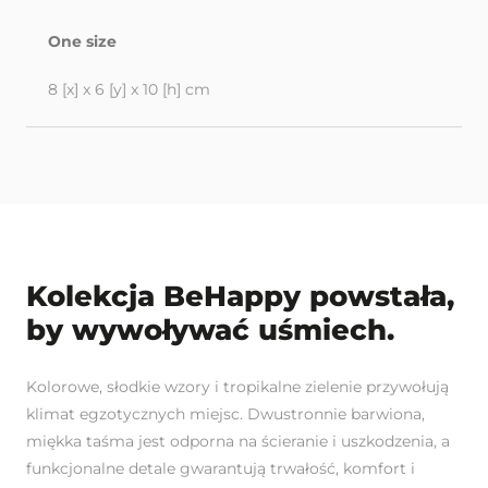
One size
8 [x] x 6 [y] x 10 [h] cm
Kolekcja BeHappy powstała,
by wywoływać uśmiech.
Kolorowe, słodkie wzory i tropikalne zielenie przywołują
klimat egzotycznych miejsc. Dwustronnie barwiona,
miękka taśma jest odporna na ścieranie i uszkodzenia, a
funkcjonalne detale gwarantują trwałość, komfort i