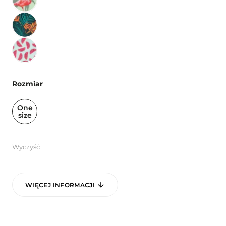
Rozmiar
One
size
Wyczyść
WIĘCEJ INFORMACJI