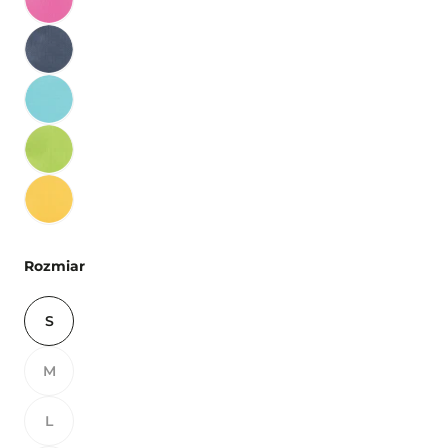
Rozmiar
S
M
L