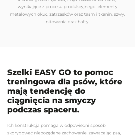
wynikające z procesu produkcyjnego: elementy
metalowych okuć, zatrzasków oraz taśm i tkanin, szwy,
nitowania oraz hafty.
Szelki EASY GO to pomoc
treningowa dla psów, które
mają tendencję do
ciągnięcia na smyczy
podczas spaceru.
Ich konstrukcja pomaga w odpowiedni sposób
skorygować niepożądane zachowanie, zawracając psa,