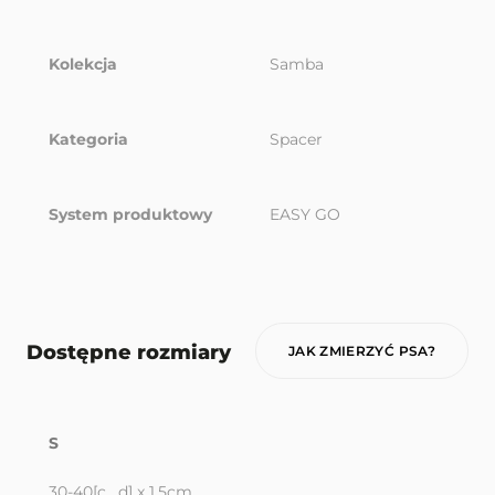
Kolekcja
Samba
Kategoria
Spacer
System produktowy
EASY GO
Dostępne rozmiary
JAK ZMIERZYĆ PSA?
S
30-40[c , d] x 1,5cm