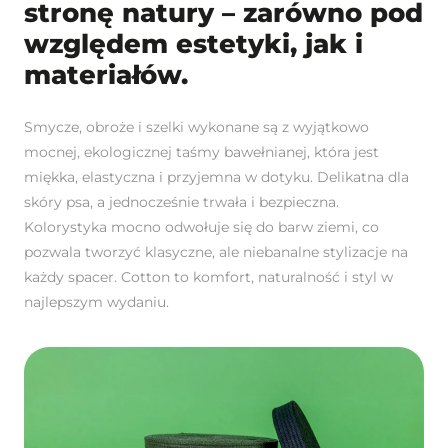
stronę natury – zarówno pod
względem estetyki, jak i
materiałów.
Smycze, obroże i szelki wykonane są z wyjątkowo
mocnej, ekologicznej taśmy bawełnianej, która jest
miękka, elastyczna i przyjemna w dotyku. Delikatna dla
skóry psa, a jednocześnie trwała i bezpieczna.
Kolorystyka mocno odwołuje się do barw ziemi, co
pozwala tworzyć klasyczne, ale niebanalne stylizacje na
każdy spacer. Cotton to komfort, naturalność i styl w
najlepszym wydaniu.