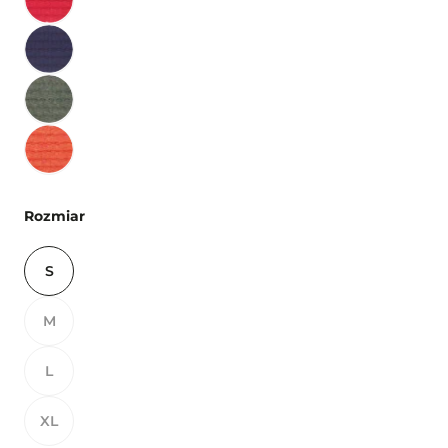
Rozmiar
S
M
L
XL