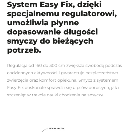
System Easy Fix, dzięki
specjalnemu regulatorowi,
umożliwia płynne
dopasowanie długości
smyczy do bieżących
potrzeb.
Regulacja od 160 do 300 cm zwiększa swobodę podczas
codziennych aktywności i gwarantuje bezpieczeństwo
zwierzęcia oraz komfort opiekuna. Smycz z systemem
Easy Fix doskonale sprawdzi się u psów dorosłych, jak i
szczeniąt w trakcie nauki chodzenia na smyczy.