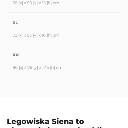
58 [x] x 50 [y] x 15 [h] cm
XL
72 [x] x 63 [y] x 16 [h] cm
XXL
86 [x] x 76 [y] x 17,5 [h] cm
Legowiska Siena to