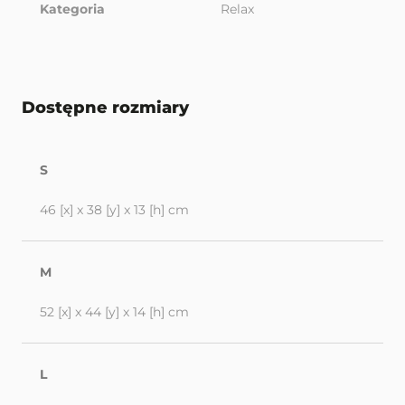
Kategoria
Relax
Dostępne rozmiary
S
46 [x] x 38 [y] x 13 [h] cm
M
52 [x] x 44 [y] x 14 [h] cm
L