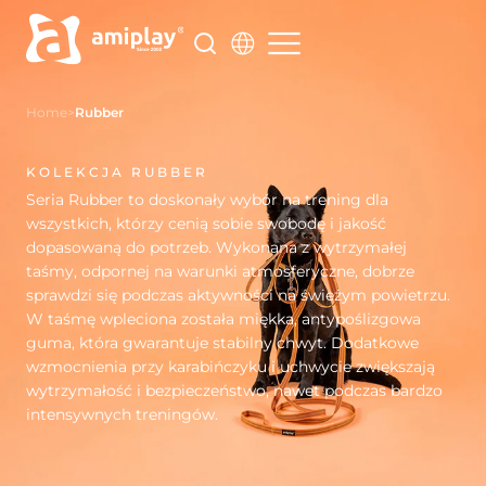
Przejdź
do
treści
Home
>
Rubber
KOLEKCJA RUBBER
Seria Rubber to doskonały wybór na trening dla
wszystkich, którzy cenią sobie swobodę i jakość
dopasowaną do potrzeb. Wykonana z wytrzymałej
taśmy, odpornej na warunki atmosferyczne, dobrze
sprawdzi się podczas aktywności na świeżym powietrzu.
W taśmę wpleciona została miękka, antypoślizgowa
guma, która gwarantuje stabilny chwyt. Dodatkowe
wzmocnienia przy karabińczyku i uchwycie zwiększają
wytrzymałość i bezpieczeństwo, nawet podczas bardzo
intensywnych treningów.