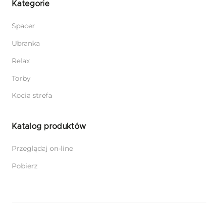
Kategorie
Spacer
Ubranka
Relax
Torby
Kocia strefa
Katalog produktów
Przeglądaj on-line
Pobierz